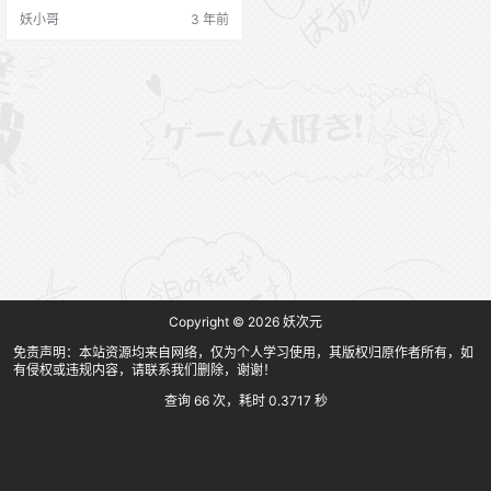
不小无所谓，关键是我喜欢吃果冻
妖小哥
3 年前
儿！图不多哈，但看见这JK穿着就
来感觉了，持续更新！ XIUREN秀人
网 [XIUREN秀人网] 2021.01.11 NO.
2988 小果冻儿 [56P-445MB] [XIU
REN秀人网] 202…
Copyright © 2026
妖次元
免责声明：本站资源均来自网络，仅为个人学习使用，其版权归原作者所有，如
有侵权或违规内容，请联系我们删除，谢谢！
查询 66 次，耗时 0.3717 秒