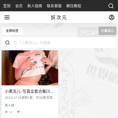
签到
会员
新人指南
联系客服
解压教程
永久地址
妖次元
全部标签
小果冻儿
小果冻儿-写真全套合集[38
套][持续更新]
2023.07.25更新1套，共38套资源
小果冻儿jelly，97年的妹子来自北
秀人网
京，是一位新人平面模特，颜值特
别高，虽然那两个果冻儿是小了
160
1
点，但吃起来还是很有味道的，小