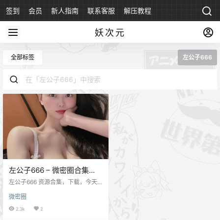
签到
会员
新人指南
联系客服
解压教程
永久地址
妖次元
全部标签
左公子666
左公子666 – 微密圈合集
[100+套][最新作品][持续更
左公子666 资源合集，下载，今天
新]
这位网红小姐姐，算是近两年新人
微密圈
网红，来自成都，目前在社交媒体
比较活跃，微博抖音都有在玩儿。
2.3k
2
左公子的身材还颠覆我们传统的审