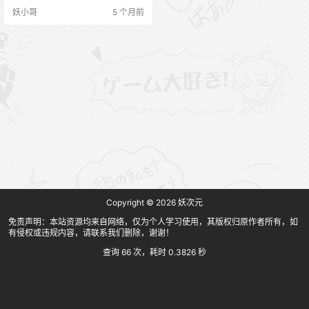
美观与骨感，也是相差甚远，她的
妖小哥
5 个月前
体型相对比较丰满，尤其是胸部非
常丰满，再加上纤细的腰肢以及挺
翘的臀线，有着极强的曲线。高质
量原版图包 微博：@左公子666 左
公子666 资源合集目录 [2026.02.2
6] 055.左公子666 微密圈 – 红色…
Copyright © 2026
妖次元
免责声明：本站资源均来自网络，仅为个人学习使用，其版权归原作者所有，如
有侵权或违规内容，请联系我们删除，谢谢！
查询 66 次，耗时 0.3826 秒