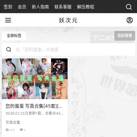
签到
会员
新人指南
联系客服
解压教程
永久地址
妖次元
全部标签
您的蛋蛋
您的蛋蛋 写真合集[45套][持
续更新]
2026.01.23日更新1套，合集共45
套资源
写真合集
317
2