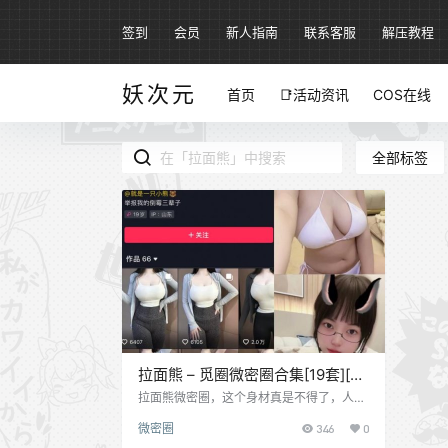
签到
会员
新人指南
联系客服
解压教程
妖次元
首页
📑活动资讯
COS在线
全部标签
拉面熊 – 觅圈微密圈合集[19套][持
续更新]
拉面熊微密圈，这个身材真是不得了，人称
童颜巨熊，日常在抖音发布穿搭作品，吸引
微密圈
346
0
了不少粉丝。 资源目录 qt001 一只小熊(拉
面熊) [10P-157V-370.36MB] qt002 充电