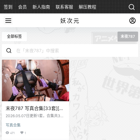
签到
会员
新人指南
联系客服
解压教程
永久地址
妖次元
全部标签
末夜787
末夜787 写真合集[33套][持
续更新]
2026.05.07日更新1套，合集共33
套
写真合集
471
1