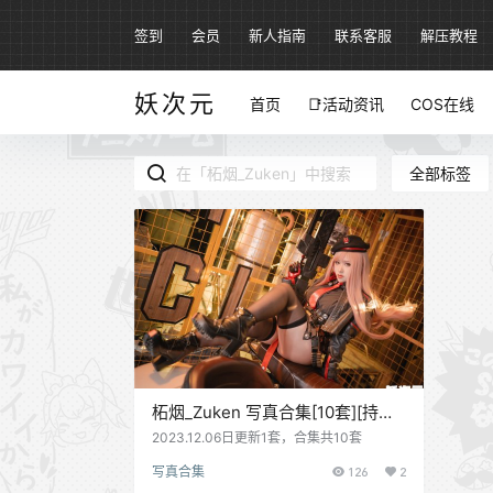
签到
会员
新人指南
联系客服
解压教程
妖次元
首页
📑活动资讯
COS在线
全部标签
柘烟_Zuken 写真合集[10套][持续
更新]
2023.12.06日更新1套，合集共10套
写真合集
126
2