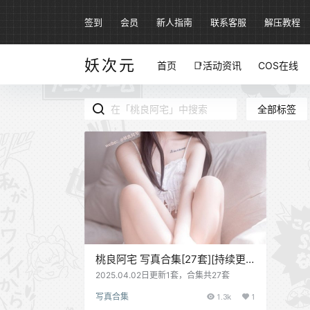
签到
会员
新人指南
联系客服
解压教程
妖次元
首页
📑活动资讯
COS在线
全部标签
桃良阿宅 写真合集[27套][持续更
新]
2025.04.02日更新1套，合集共27套
写真合集
1.3k
1