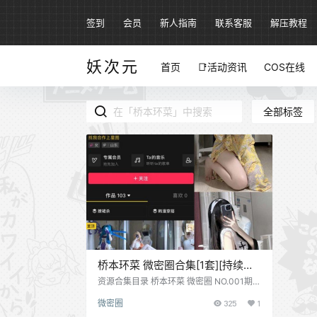
签到
会员
新人指南
联系客服
解压教程
妖次元
首页
📑活动资讯
COS在线
全部标签
桥本环菜 微密圈合集[1套][持续更
新]
资源合集目录 桥本环菜 微密圈 NO.001期
【34P】
微密圈
325
1