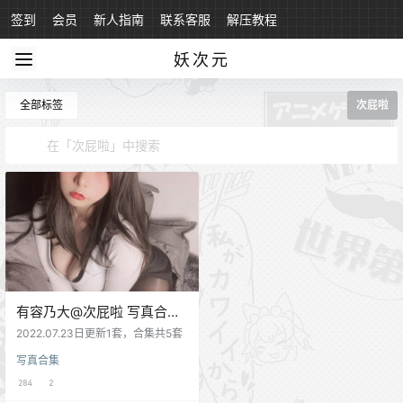
签到
会员
新人指南
联系客服
解压教程
永久地址
妖次元
全部标签
次屁啦
有容乃大@次屁啦 写真合集
[5套][持续更新]
2022.07.23日更新1套，合集共5套
写真合集
284
2