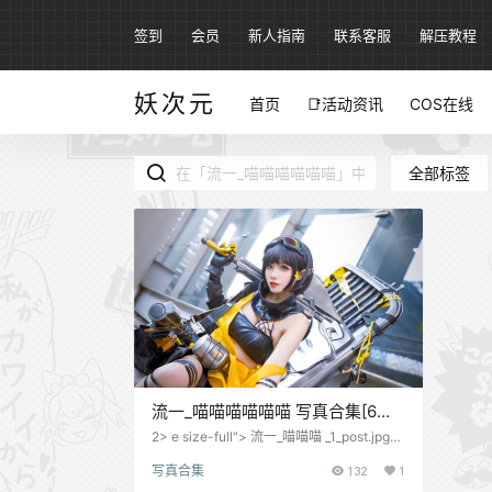
签到
会员
新人指南
联系客服
解压教程
妖次元
首页
📑活动资讯
COS在线
全部标签
流一_喵喵喵喵喵喵 写真合集[6套]
[持续更新]
2> e size-full"> 流一_喵喵喵 _1_post.jpg"
alure class="wp-bName":"size-ful figure
写真合集
132
1
class="w" class="wp-ima，原图无压缩，
="wp-block-imagpost.jpg" alt="-…