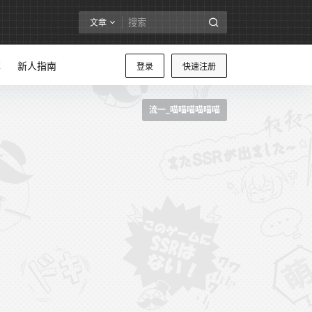
文章
享
新人指南
登录
快速注册
流一_喵喵喵喵喵喵