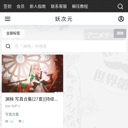
签到
会员
新人指南
联系客服
解压教程
永久地址
妖次元
全部标签
渊秧
渊秧 写真合集[27套][持续更
新]
ize-full">
写真合集
123
2