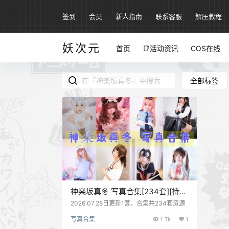
签到
会员
新人指南
联系客服
解压教程
妖次元
首页
📑活动资讯
COS在线
全部标签
神楽坂真冬 写真合集[234套][持续
更新]
2026.07.28日更新1套，合集共234套资源
写真合集
1.7k
1