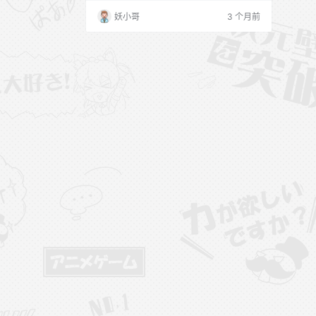
妖小哥
3 个月前