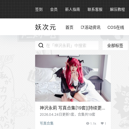
签到
会员
新人指南
联系客服
解压教程
妖次元
首页
📑活动资讯
COS在线
全部标签
神沢永莉 写真合集[19套][持续更
新]
2026.04.24日更新1套，合集共19套
写真合集
1.1k
1