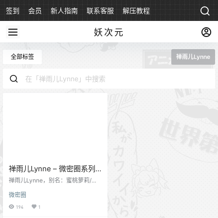
签到
会员
新人指南
联系客服
解压教程
永久地址
妖次元
全部标签
禅雨儿Lynne
禅雨儿Lynne – 微密圈系列
套图&视频
禅雨儿Lynne，别名：蜜桃萝莉/女
王，健身系运动女神博主，又是一
微密圈
位身材好到炸的小姐姐，尤其是那
大胯，看着就不错，妹子还很年
194
1
轻，长的又漂亮，很有前途。 特别