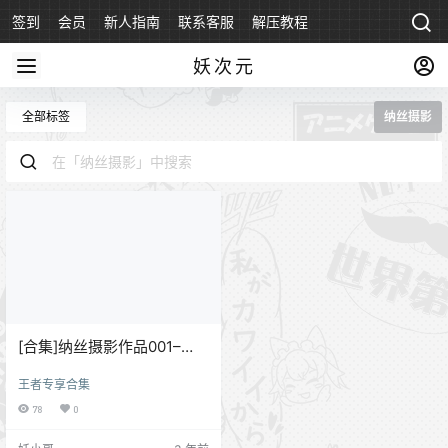
签到
会员
新人指南
联系客服
解压教程
永久地址
妖次元
全部标签
纳丝摄影
[合集]纳丝摄影作品001–
244[233期]
王者专享合集
78
0