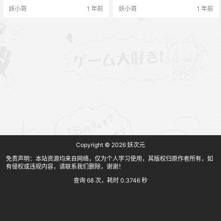
秀人网 2025.04.03 NO.10113 徐莉
O.019 枣红裙+无内黑丝 [26P+1V／
妖小哥
1 年前
妖小哥
1 年前
芝Booty [84P 736.01 MB] XIUREN
764MB][2025.2.17]徐莉芝Booty –
秀人网 2025.03.27 NO.10080 徐莉
NO.018 蓝色妖姬 [9P+1V／241MB]
芝Booty [82P 651.56 MB] 微博：@
2024.11.27更新 徐莉芝 NO.017 玲
徐莉芝B…
珑身姿…
Copyright © 2026
妖次元
免责声明：本站资源均来自网络，仅为个人学习使用，其版权归原作者所有，如
有侵权或违规内容，请联系我们删除，谢谢！
查询 68 次，耗时 0.3746 秒