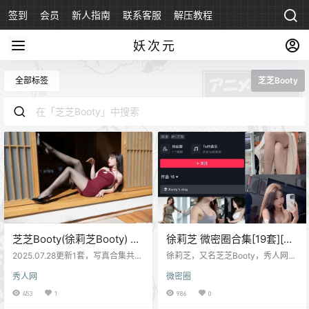
签到
会员
新人指南
联系客服
解压教程
永久地址
妖次元
全部标签
芝芝Booty
芝芝Booty(徐莉芝Booty) 写
徐莉芝 微密圈合集[19套][持
真合集[500套][持续更新]
续更新]
2025.07.28更新1套，写真合集共5
徐莉芝，又名芝芝Booty，秀人网知
00套资源下载 徐莉芝Booty（陈
名写真模特，最近也在抖音拍摄作
秀人网
微密圈
芝），来自秀人网广州的一位的嫩
品并开通了微密圈，一起来看看
模，袅娜多姿，凹凸有致的身材着
吧。 2025.03.30更新1套资源 资源
453
1
986
0
实是诱人啊。 今日更新： XIUREN
目录 [2025.3.30]徐莉芝Booty – N