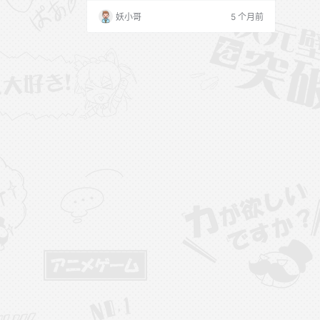
妖小哥
5 个月前