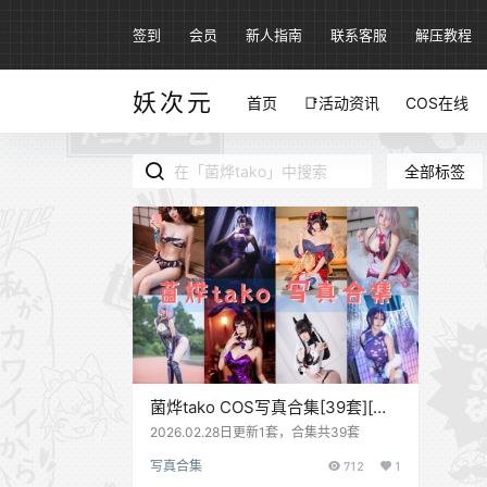
签到
会员
新人指南
联系客服
解压教程
妖次元
首页
📑活动资讯
COS在线
全部标签
菌烨tako COS写真合集[39套][持
续更新]
2026.02.28日更新1套，合集共39套
写真合集
712
1