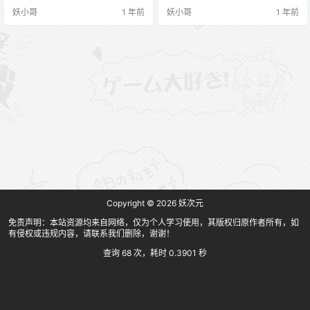
红唇更是让人欲罢不能，身材胖瘦
妖小哥
1 年前
妖小哥
1 年前
刚好，绝了。除了微密以外，也拍
过很多唯美风格的少女写真，都比
较好看。 微博：@九孩宝妈 INS：
@yunij988 推特：@nibao888 高质
量原版图包，限黄金VIP以上免费下
载 另外，本站也…
Copyright © 2026
妖次元
免责声明：本站资源均来自网络，仅为个人学习使用，其版权归原作者所有，如
有侵权或违规内容，请联系我们删除，谢谢！
查询 68 次，耗时 0.3901 秒