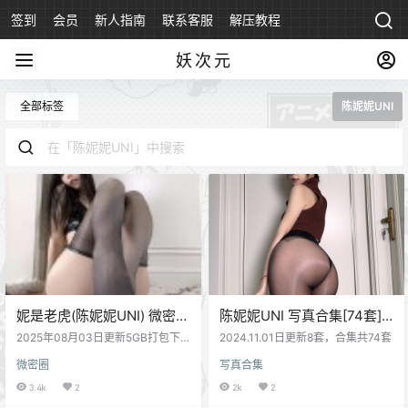
签到
会员
新人指南
联系客服
解压教程
永久地址
妖次元
全部标签
陈妮妮UNI
妮是老虎(陈妮妮UNI) 微密圈
陈妮妮UNI 写真合集[74套]
合集[98套][持续更新]
[持续更新]
2025年08月03日更新5GB打包下
2024.11.01日更新8套，合集共74套
载【5040P 103V】，合集共98套
微密圈
写真合集
微密圈 妮是老虎，别名：陈妮妮UN
I，高颜值好身材女神博主，小姐姐
3.4k
2
2k
2
短发时期可以说是又纯又欲，烈焰