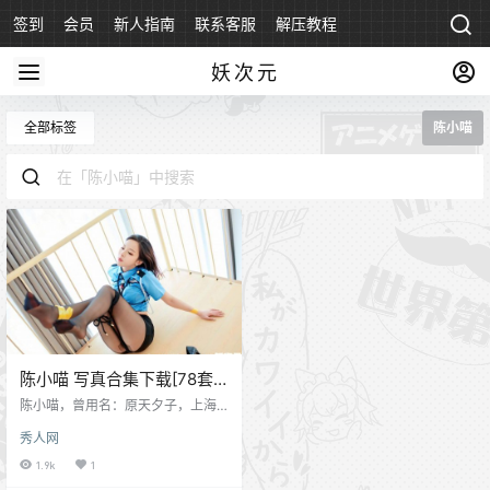
签到
会员
新人指南
联系客服
解压教程
永久地址
妖次元
全部标签
陈小喵
陈小喵 写真合集下载[78套
已完结]
陈小喵，曾用名：原天夕子，上海9
0后平面模特，也是COSer，她的作
秀人网
品以黑丝为多，质量很高。 微博：
陈小喵Meow 陈小喵 写真合集全套
1.9k
1
下载目录 内部套图 陈小喵 – 沸腾的