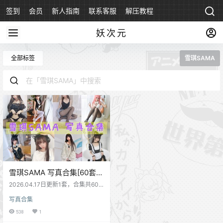
签到
会员
新人指南
联系客服
解压教程
永久地址
妖次元
全部标签
雪琪SAMA
雪琪SAMA 写真合集[60套]
[持续更新]
2026.04.17日更新1套，合集共60
套
写真合集
538
1