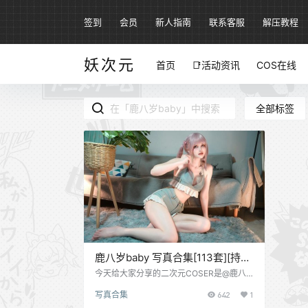
签到
会员
新人指南
联系客服
解压教程
妖次元
首页
📑活动资讯
COS在线
全部标签
鹿八岁baby 写真合集[113套][持续
更新]
今天给大家分享的二次元COSER是@鹿八
岁baby，1999年06月20日出生于山城重
写真合集
642
1
庆，星座是双子座，微博认证动漫博主，网
红，模特，全网拥有50万以上的粉丝，在圈