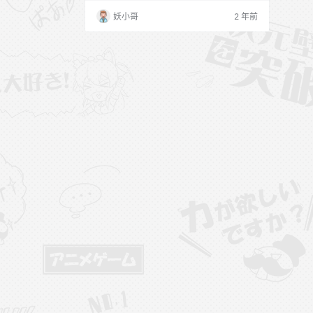
内小有人气，名字也容易被人记住。鹿八岁
妖小哥
2 年前
baby经常活跃在微博、抖音、小红书、快
手等平台，经常会在这些平台分享自己的日
常生活，包括旅游、美食、穿搭等等，让粉
丝们更加了解她的真实生活，此外，鹿八岁
baby也会经常发布自己的COS照片花絮和
视…