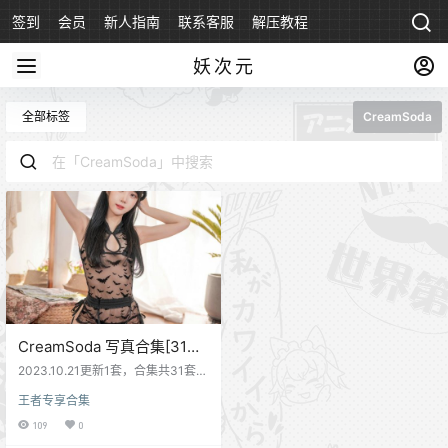
签到
会员
新人指南
联系客服
解压教程
永久地址
妖次元
全部标签
CreamSoda
CreamSoda 写真合集[31套]
[持续更新]
2023.10.21更新1套，合集共31套写
真资源 韩国新出的一个机构Cream
王者专享合集
Soda，风格以COSPLAY为主，目
前模特只有几个，但是都很漂亮，
109
0
满满的韩风。 资源合集目录 001_Cr