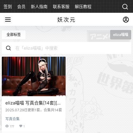
签到
会员
新人指南
联系客服
解压教程
永久地址
妖次元
全部标签
eliza喵喵
eliza喵喵 写真合集[14套][持
续更新]
2025.07.29日更新1套，合集共14套
写真合集
177
1