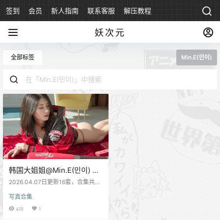
签到
会员
新人指南
联系客服
解压教程
永久地址
妖次元
全部标签
Min.E(민이)
韩国大姐姐@Min.E(민이) 写
真合集[37套][持续更新]
2026.04.07日更新16套，合集共37
套
写真合集
415
1