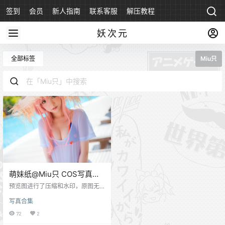
签到
会员
新人指南
联系客服
解压教程
永久地址
妖次元
全部标签
Miu只
萌妹纸@Miu只 COS写真合
集[7套][持续更新]
预览图进行了压缩和水印，原图无
压缩，无本站水印。 今天为大家分
写真合集
享一位来自越南的萌妹子@Miu只，
小小的个子，圆溜溜的脸蛋，颜值
72
2
和身材也是完全符合萝莉的标准，