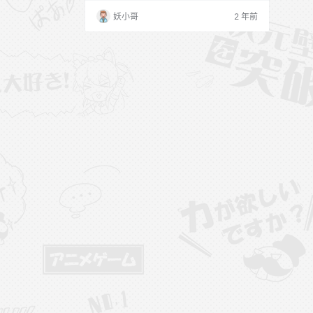
目录 [11.3更1] 031.PINK- Lee Ahrin – Bikin
妖小哥
2 年前
i Day[144P-2V-2.57G] [11.1更1] 030.PINK
- Lee Ahrin – Meet Me In The Summer[90
P-2.1…