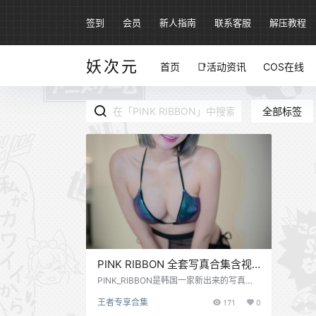
签到
会员
新人指南
联系客服
解压教程
妖次元
首页
📑活动资讯
COS在线
全部标签
PINK RIBBON 全套写真合集含视
频31期50GB[持续更新]
PINK_RIBBON是韩国一家新出来的写真机
构，作品质量还是很高的，从出的这几期来
王者专享合集
171
0
看，风格还是很多的，在韩国这行是很卷
的，质量不高的一般也流传不到国内。 资源