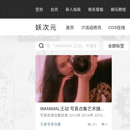
签到
会员
新人指南
联系客服
解压教程
妖次元
首页
📑活动资讯
COS在线
全部标签
WANIMAL王动 写真合集艺术摄影
[15580P][75GB]
写真资源合集目录 2013年 2014年 2015年
HUAFOX作品 Tumblr博客写真作品全集(59
王者专享合集
271
0
82P24V2.54G) Vimeo 法拉利女孩 拍立得
WANIMAL王动 2016年01月作品集 WANIM