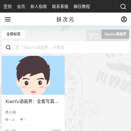
签到
会员
新人指南
联系客服
解压教程
永久地址
妖次元
全部标签
XiaoYu语画界
XiaoYu语画界：全套写真资
源合集1243期520G[官方同
秀人网
步更新]
1.4k
1