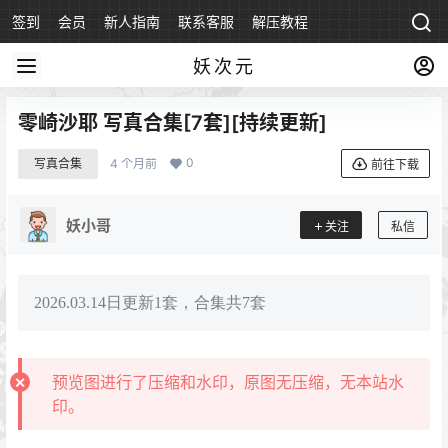
签到
会员
新人指南
联系客服
解压教程
永久地址
妖次元
零崎沙耶 写真合集[7套][持续更新]
0
写真合集
4 个月前
前往下载
妖小哥
关注
私信
2026.03.14日更新1套，合集共7套
预览图进行了压缩和水印，原图无压缩，无本站水
印。