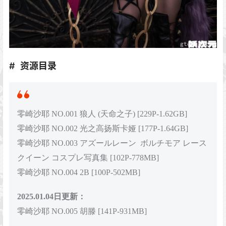
资源目录
零崎沙耶 NO.001 狼人 (天命之子) [229P-1.62GB]
零崎沙耶 NO.002 光之高扬斯卡娅 [177P-1.64GB]
零崎沙耶 NO.003 アズールレーン ボルチモア レース
クイーン コスプレ写真集 [102P-778MB]
零崎沙耶 NO.004 2B [100P-502MB]
2025.01.04日更新：
零崎沙耶 NO.005 胡滕 [141P-931MB]