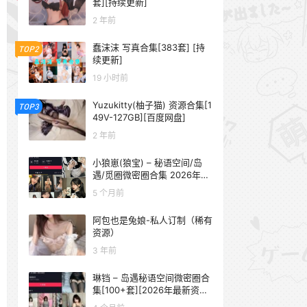
套][持续更新]
2 年前
蠢沫沫 写真合集[383套] [持
TOP2
续更新]
19 小时前
Yuzukitty(柚子猫) 资源合集[1
TOP3
49V-127GB][百度网盘]
2 年前
小狼崽(狼宝) – 秘语空间/岛
遇/觅圈微密圈合集 2026年抖
音资源更新中
5 个月前
阿包也是兔娘-私人订制（稀有
资源）
3 年前
琳铛 – 岛遇秘语空间微密圈合
集[100+套][2026年最新资源
更新中]