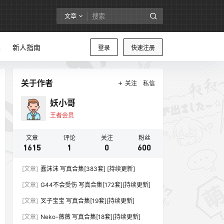
文章
享
新人指南
登录
快速注册
关于作者
关注
私信
妖小哥
王者会员
文章
评论
关注
粉丝
1615
1
0
600
[文章]
蠢沫沫 写真合集[383套] [持续更新]
[文章]
G44不会受伤 写真合集[172套][持续更新]
[文章]
叉子宝宝 写真合集[19套][持续更新]
[文章]
Neko-薇薇 写真合集[18套][持续更新]