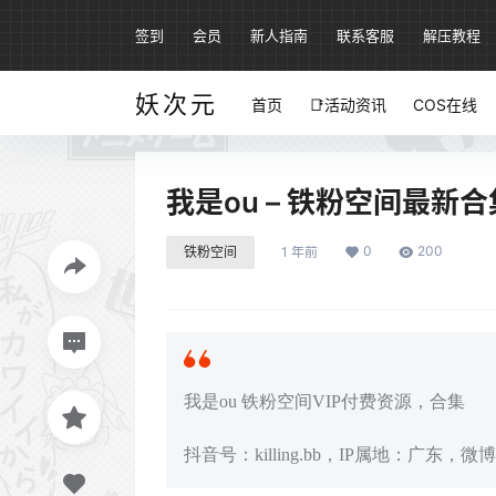
签到
会员
新人指南
联系客服
解压教程
妖次元
首页
📑活动资讯
COS在线
我是ou – 铁粉空间最新合集
0
200
铁粉空间
1 年前
我是ou 铁粉空间VIP付费资源，合集
抖音号：killing.bb，IP属地：广东