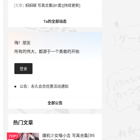
[文章]
焖焖碳 写真合集[61套][持续更新]
Ta的全部动态
嗨！朋友
所有的伟大，都源于一个勇敢的开始
登录
公告：
永久会员优惠活动通知
全部公告
热门文章
爆机少女喵小吉 写真合集[95
TOP1