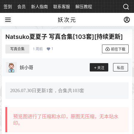
签到
会员
新人指南
联系客服
解压教程
永久地址
妖次元
Natsuko夏夏子 写真合集[103套][持续更新]
1
写真合集
1 周前
前往下载
妖小哥
关注
私信
2026.07.30日更新1套，合集共103套
预览图进行了压缩和水印，原图无压缩，无本站水
印。