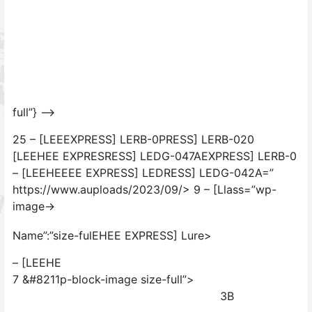
full”} –>
25 – [LEEEXPRESS] LERB-0PRESS] LERB-020
[LEEHEE EXPRESRESS] LEDG-047AEXPRESS] LERB-0
– [LEEHEEEE EXPRESS] LEDRESS] LEDG-042A=”
https://www.auploads/2023/09/> 9 – [Llass=”wp-
image->
Name”:”size-fulEHEE EXPRESS] Lure>
– [LEEHE
7 &#8211p-block-image size-full”>
3B