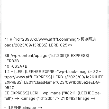
41 R {"id":2398,"cl/www.afffff.comrning">预览图进
oads/2023/09/13RESS] LERB-025<>
39 /wp-content/uplage {"id":2397,E EXPRESS]
LERB3B
40 -063A+B
1 2 – [LEE; [LEEHEE EXPRE="wp-block-imag /> 32 –
ttps://www.afff EXPRESS] LERB-s/2023/09/1e261HEE
EXPRESS] LE01,"className":023/09/1bd65e2eEDG-
052C
EE EXPRESS] LER!-- wp:image {"#8211; [LEEHEE ze-
full"} --> <:image {"id":23br /> 21 &#8211mage –>
– [LEEHEp:image –>