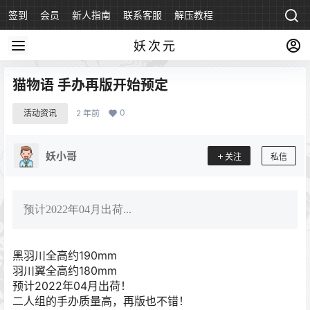
签到
会员
新人指南
联系客服
解压教程
永久地址
妖次元
猫物语 手办再版开始预定
0
活动资讯
2 年前
妖小哥
关注
私信
预计2022年04月出荷...
黑羽川全高约190mm
羽川翼全高约180mm
预计2022年04月出荷！
二人组的手办质量高，再版也不错！