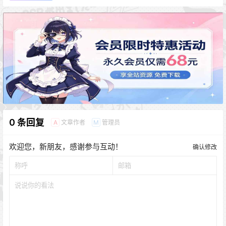
0 条回复
文章作者
管理员
A
M
欢迎您，新朋友，感谢参与互动！
确认修改