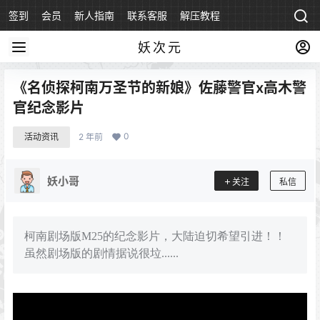
签到
会员
新人指南
联系客服
解压教程
永久地址
妖次元
《名侦探柯南万圣节的新娘》佐藤警官x高木警
官纪念影片
0
活动资讯
2 年前
妖小哥
关注
私信
柯南剧场版M25的纪念影片，大陆迫切希望引进！！
虽然剧场版的剧情据说很垃......