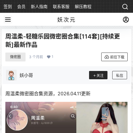
签到
会员
新人指南
联系客服
解压教程
永久地址
妖次元
周温柔-轻糖乐园微密圈合集[114套][持续更
新]最新作品
1
微密圈
3 个月前
前往下载
妖小哥
关注
私信
周温柔微密圈合集资源，2026.04.11更新