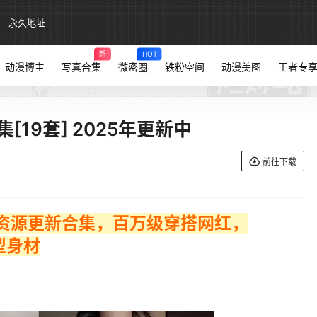
永久地址
新
HOT
动漫博主
写真合集
微密圈
铁粉空间
动漫美图
王者专
19套] 2025年更新中
前往下载
 觅圈资源更新合集，百万级穿搭网红，
型身材