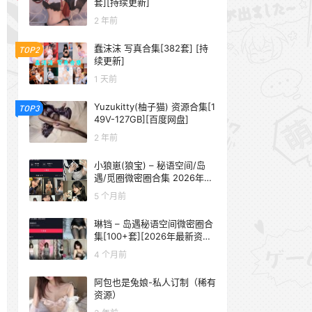
套][持续更新]
2 年前
蠢沫沫 写真合集[382套] [持
TOP2
续更新]
1 天前
Yuzukitty(柚子猫) 资源合集[1
TOP3
49V-127GB][百度网盘]
2 年前
小狼崽(狼宝) – 秘语空间/岛
遇/觅圈微密圈合集 2026年抖
音资源更新中
5 个月前
琳铛 – 岛遇秘语空间微密圈合
集[100+套][2026年最新资源
更新中]
4 个月前
阿包也是兔娘-私人订制（稀有
资源）