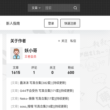
文章
享
新人指南
登录
快速注册
关于作者
关注
私信
妖小哥
王者会员
文章
评论
关注
粉丝
1615
1
0
600
[文章]
蠢沫沫 写真合集[382套] [持续更新]
[文章]
G44不会受伤 写真合集[171套][持续更新]
[文章]
Neko-薇薇 写真合集[17套][持续更新]
[文章]
soso_嗖嗖 写真合集[19套][持续更新]