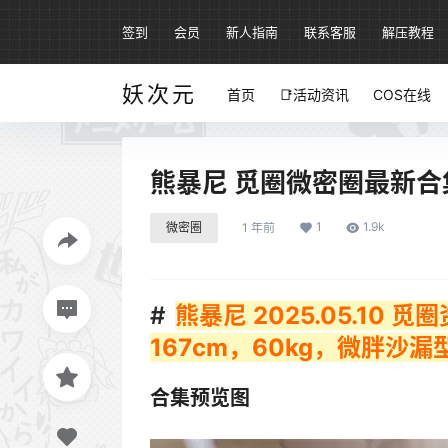
签到
会员
新人指南
联系客服
解压教程
妖次元
首页
📑活动资讯
COS在线
熊暴尼 觅圈微密圈最新合集[
1
1.9k
微密圈
1 年前
熊暴尼 2025.05.10
167cm，60kg，微胖沙漏
合集预览图