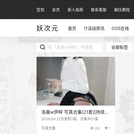
签到
会员
新人指南
联系客服
解压教程
妖次元
首页
📑活动资讯
COS在线
全部标签
洛桑w伊梓 写真合集[21套][持续更
新]
2026.04.21日更新1套，合集共21套
写真合集
282
1