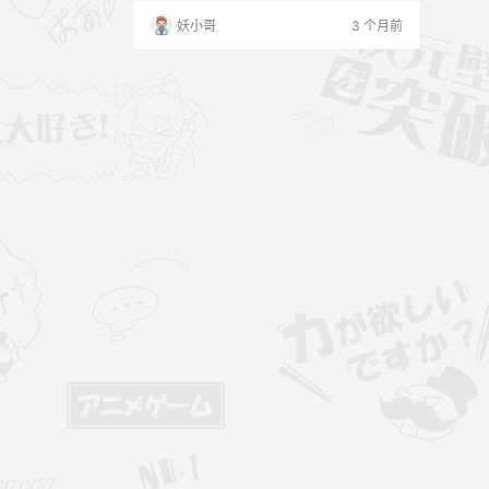
妖小哥
3 个月前