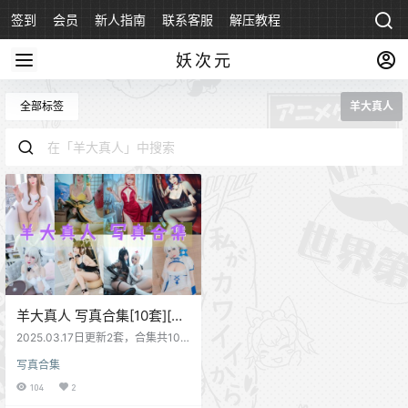
签到
会员
新人指南
联系客服
解压教程
永久地址
妖次元
全部标签
羊大真人
羊大真人 写真合集[10套][持
续更新]
2025.03.17日更新2套，合集共10
套
写真合集
104
2