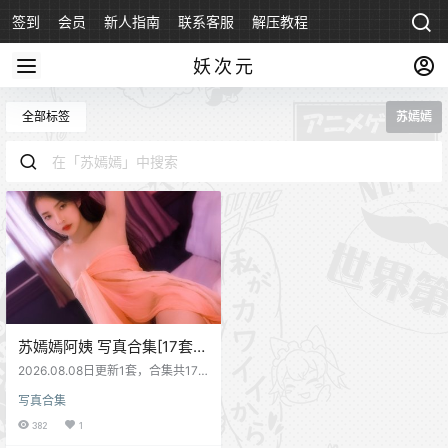
签到
会员
新人指南
联系客服
解压教程
永久地址
妖次元
全部标签
苏嫣嫣
苏嫣嫣阿姨 写真合集[17套]
[持续更新]
2026.08.08日更新1套，合集共17
套
写真合集
382
1