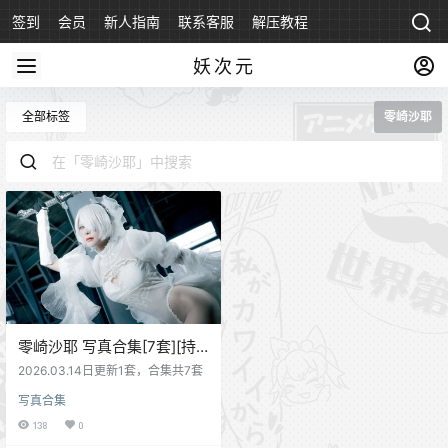
签到
会员
新人指南
联系客服
解压教程
永久地址
妖次元
全部标签
零崎沙耶
零崎沙耶 写真合集[7套][持
续更新]
2026.03.14日更新1套，合集共7套
写真合集
138
0