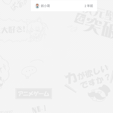
我的家庭教师 [19P+139M] NO.005 第2集
妖小哥
2 年前
真人漫画 我的家庭教师 [20P+27M] NO.00
6 图书馆 [30P+72M] NO.007 一杯清茶 [58
P+136…