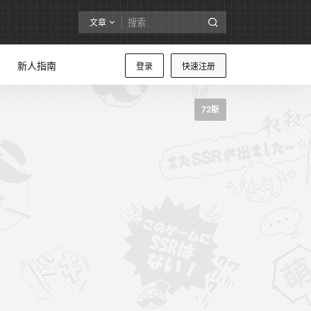
文章
享
新人指南
登录
快速注册
72斯