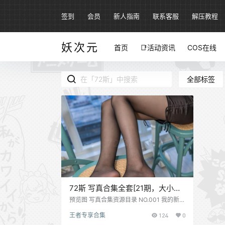
签到
会员
新人指南
联系客服
解压教程
妖次元
首页
📑活动资讯
COS在线
全部标签
72斯 写真合集全套[21期，大小
1.8G]
预览图 写真合集资源目录 NO.001 我的新室
友第一集 [35P+105M] NO.002 我的新室友
王者专享合集
124
0
第二集 [34P+91M] NO.003 我的新室友第
三集 [33P+78M] NO.004 第1集 真人漫画