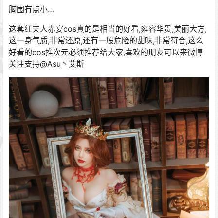
胸围有点小…
这套红夫人赤宴cos真的是相当的好看,雍容华贵,美丽大方,
这一身气质,非常还原,还有一股危险的甜味,非常符合,这么
好看的cos推次元必须推荐给大家,喜欢的朋友可以来微博
关注支持@Asu丶艾斯