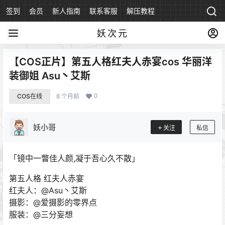
签到
会员
新人指南
联系客服
解压教程
永久地址
妖次元
【COS正片】第五人格红夫人赤宴cos 华丽洋
装御姐 Asu丶艾斯
0
COS在线
8 个月前
妖小哥
关注
私信
「镜中一瞥佳人颜,凝于吾心久不散」
第五人格 红夫人赤宴
红夫人：@Asu丶艾斯
摄影：@爱摄影的零界点
服装：@三分妄想