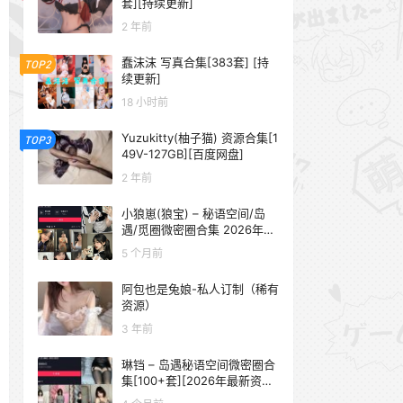
套][持续更新]
2 年前
蠢沫沫 写真合集[383套] [持
TOP2
续更新]
18 小时前
Yuzukitty(柚子猫) 资源合集[1
TOP3
49V-127GB][百度网盘]
2 年前
小狼崽(狼宝) – 秘语空间/岛
遇/觅圈微密圈合集 2026年抖
音资源更新中
5 个月前
阿包也是兔娘-私人订制（稀有
资源）
3 年前
琳铛 – 岛遇秘语空间微密圈合
集[100+套][2026年最新资源
更新中]