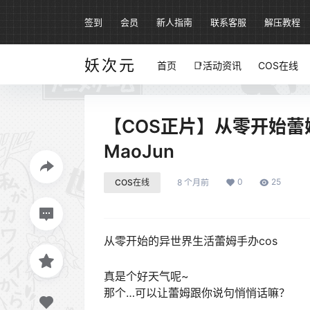
签到
会员
新人指南
联系客服
解压教程
妖次元
首页
📑活动资讯
COS在线
【COS正片】从零开始蕾姆
MaoJun
0
25
COS在线
8 个月前
从零开始的异世界生活蕾姆手办cos
真是个好天气呢~
那个…可以让蕾姆跟你说句悄悄话嘛？