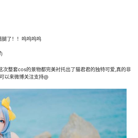
错腿了！！呜呜呜呜
)
这次整套cos的景物都完美衬托出了猫君君的独特可爱,真的非
友可以来微博关注支持@