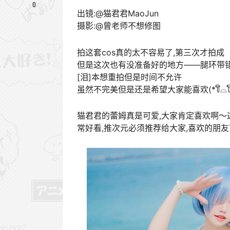
0
出镜:@猫君君MaoJun
摄影:@曾老师不想修图
拍这套cos真的太不容易了,第三次才拍成
但是这次也有没准备好的地方——腿环带
[泪]本想重拍但是时间不允许
虽然不完美但是还是希望大家能喜欢(*꒦ິ⌓꒦ີ
猫君君的蕾姆真是可爱,大家肯定喜欢啊～
常好看,推次元必须推荐给大家,喜欢的朋