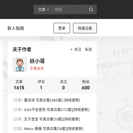
文章
享
新人指南
登录
快速注册
关于作者
关注
私信
妖小哥
王者会员
文章
评论
关注
粉丝
1615
1
0
600
[文章]
蠢沫沫 写真合集[383套] [持续更新]
[文章]
G44不会受伤 写真合集[172套][持续更新]
[文章]
叉子宝宝 写真合集[19套][持续更新]
[文章]
Neko-薇薇 写真合集[18套][持续更新]