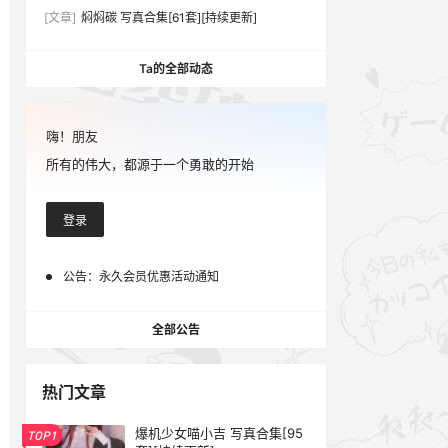
[文章]
焖焖碳 写真合集[61套][持续更新]
Ta的全部动态
嗨！朋友
所有的伟大，都源于一个勇敢的开始
登录
公告：
永久会员优惠活动通知
全部公告
热门文章
爆机少女喵小吉 写真合集[95
TOP1