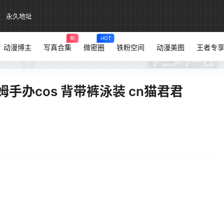
永久地址
新
HOT
动漫博主
写真合集
微密圈
铁粉空间
动漫美图
王者专
手办cos 背带裤泳装 cn猫君君