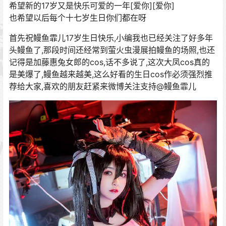
希望新的17岁又是快乐可爱的一年[爱你][爱你]
也希望以后每个十七岁生日你们都在呀
首先祝鳗鱼霏儿17岁生日快乐,小编我也已经关注了好多年
头鳗鱼了,那段时间还经常到萤火虫漫展拍鳗鱼的场照,也还
记得是加藤惠兔女郎的cos,话不多说了,这次大凤cos真的
是美爆了,鳗鱼越来越美,这么好看的生日cos作必须强烈推
荐给大家,喜欢的朋友赶紧来微博关注支持@鳗鱼霏儿