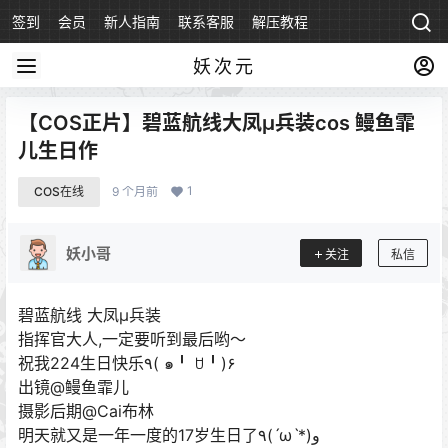
签到
会员
新人指南
联系客服
解压教程
永久地址
妖次元
【COS正片】碧蓝航线大凤μ兵装cos 鳗鱼霏
儿生日作
1
COS在线
9 个月前
妖小哥
关注
私信
碧蓝航线 大凤μ兵装
指挥官大人,一定要听到最后哟～
祝我224生日快乐٩( ๑╹ ꇴ╹)۶
出镜@鳗鱼霏儿
摄影后期@Cai布林
明天就又是一年一度的17岁生日了٩(ˊωˋ*)و