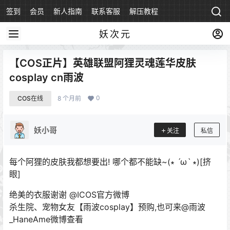
签到
会员
新人指南
联系客服
解压教程
永久地址
妖次元
【COS正片】英雄联盟阿狸灵魂莲华皮肤
cosplay cn雨波
0
COS在线
8 个月前
妖小哥
关注
私信
每个阿狸的皮肤我都想要出! 哪个都不能缺~(∗ ˊωˋ ∗)[挤
眼]
绝美的衣服谢谢 @ICOS官方微博
杀生院、宠物女友【雨波cosplay】预购,也可来@雨波
_HaneAme微博查看